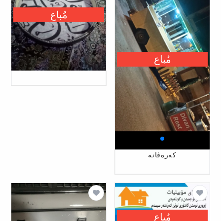
مُباع
مُباع
کەرەڤانە
مُباع