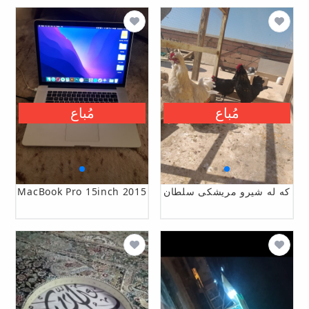
مُباع
مُباع
که له شیرو مریشکی سلطان
MacBook Pro 15inch 2015