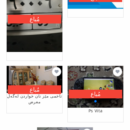
مُباع
مُباع
مُباع
تاخمی مێز نان خواردن لەگەڵ
معرض
Ps Vita