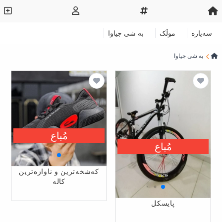
سەیارە
موڵک
به‌ شی جیاوا
به‌ شی جیاوا
مُباع
مُباع
كەشخەترین و ناوازەترین
کالە
پایسکل