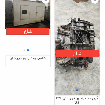
مُباع
مُباع
كاتمي به تال بؤ فروشتن
گيرومه كينه بو فروشتنBYD
G3