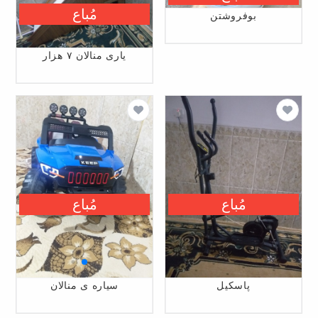
مُباع
بوفروشتن
یاری منالان ۷ هزار
مُباع
مُباع
پاسکیل
سیاره ی منالان