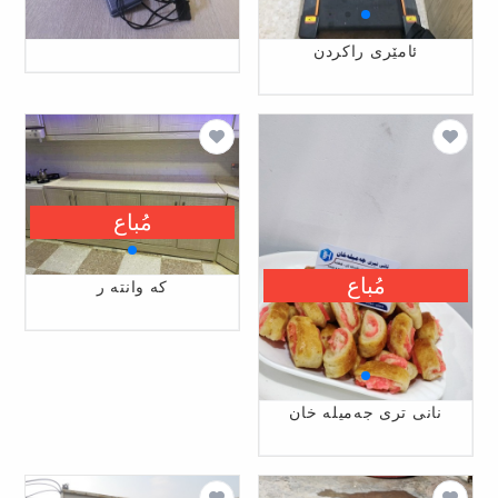
ئامێری راکردن
مُباع
مُباع
كه وانته ر
نانی تری جەمیلە خان