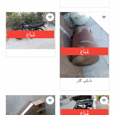
مُباع
مُباع
تانكي گاز
مُباع