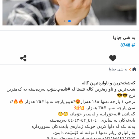
به‌ شی جیاوا
8748
به‌ شی جیاوا
كەشخەترین و ناوازەترین کالە
شخەترین و ناوازەترین کالە ئێستا لە #ئادەم.شۆپ بەردەستە بە کەمترین
نرخ 😎😎
نرخی ١ پارچە تەنها #١٤ هەزار😍//دوو پارچە تەنها #٢٥ هەزار 🔥🔥//
سێ پارچە تەنها #٣٥ هەزار. 💥💥
گەیاندن #بەخۆڕاییە و لەسەر خۆمانە 😳😳
بابەتەکان لە سایزی ٤٠-٤١_٤٢-٤٣-٤٤ بەردەستە
پەلە بکە لە داوا کردن چونکە ژمارەی بابەتەکان سنووردارە.
بۆ زانیاری زیاتر تەنها ١ نوقتە لە کۆمێنت دابنێ.
https://www.facebook.com/ADAMAIRAQ00/