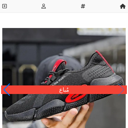
مُباع