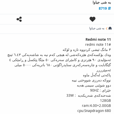
به‌ شی جیاوا
8719
به‌ شی جیاوا
Redmi note 11
#redmi note 11
٣ مانگ ئیشی کردووە تازە و لۆکە
وەك بۆكسەكەی هێزەكەشی لە هیچی كەم نیە بە شاشەیەكی ٦.٤٣ ئینچ
ئەمۆلیدی ٩٠ هێرتزی و كامێرای سەرەكی ٥٠ مێگا پێكسڵ و ڕامێكی ٤
گێگابایت و چارەسەركەری سناپدراگۆنی ٦٨٠ باتریەكی ٥٠٠٠ میلی
ئەمپێرررر
پاکەتی لەگەڵ ماوە
نووکە دەرزی شووختی نییە
دوو شوێنی سیمی هەیە
خێرای : 90HZ
شەحنەکەی شەریکەیە : 33W
128GB
ram:4.00+2.00GB
cpu:Snapdragon 680