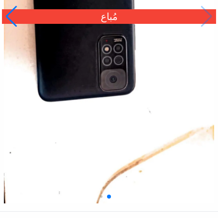
مُباع