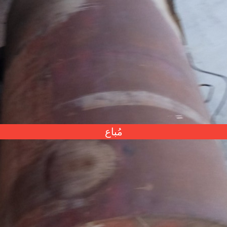
مُباع