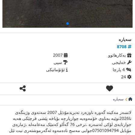
سەیارە
8708
بەکارھاتوو
2007
خەلیجی
سپی
4 پارچا
ئۆتۆماتیکی
24
سەیارە
لانسەر مەکینە گەورە ناوزەرد تەبریدمۆدێل 2007 سەنەوی وژینگەی
تا2026نوێیە بەناوی خۆمەوەیە چوارپارچە بۆیاخە پێشی قرچێکی هەیە
جوارتایەی لۆکی لەسەرە ،نرخی 76 گەڵاو کەمێک مەعامەلە ،ژمارەی
مۆبایل 07501094794جوابی مەسج نادەمەوە ئەگەرموشتەری نیت تێل