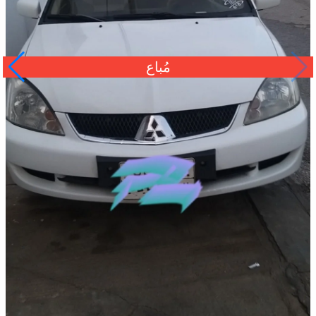
مُباع