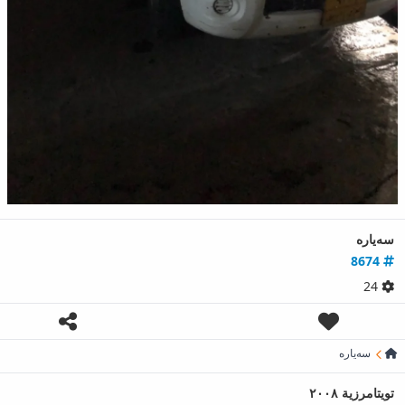
سەیارە
8674
24
سەیارە
تويتامرزية ٢٠٠٨