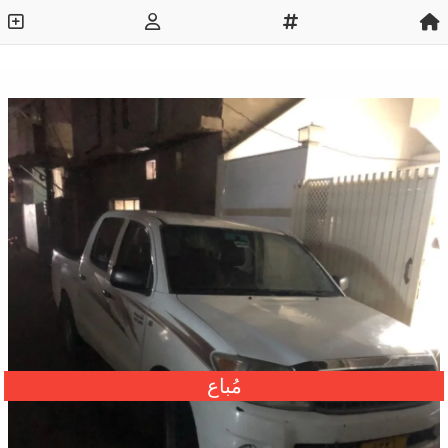
مُباع