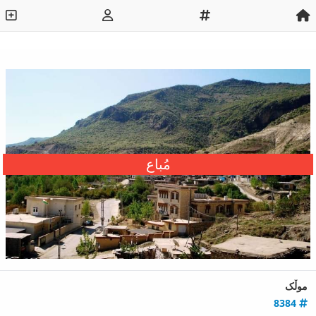
مُباع
موڵک
8384