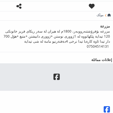
موڵک
مزرعة
مزرعە بۆفرۆشتنەرووبەر، 1800م لة هيران لة سةر ريكاى فريز خانونكى
120 تيداية پێکهاتووە له 1ژووری نوستن +ژووری دانیشتن +متبغ +هۆل 700
دار تيدا ئاوة كارةبا تيدا نرخى 4دةفتةرنيو مامة لة شى تيداية
07504514131
إعلانات مماثلة