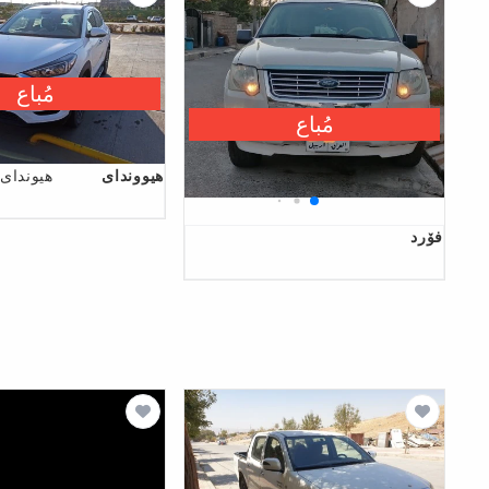
مُباع
مُباع
هیووندای
هیوندای
فۆرد