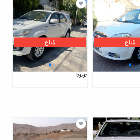
مُباع
مُباع
تۆیۆتا