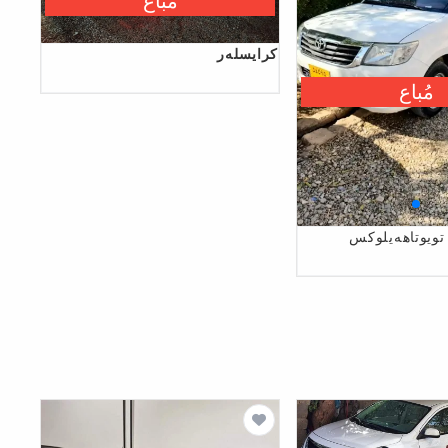
مُباع
كرایسلەر
مُباع
تویوتاهەیلوکس