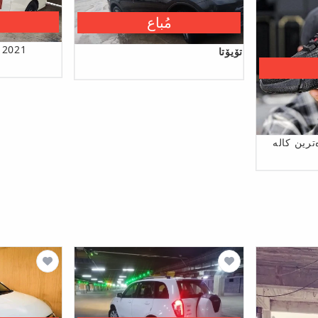
مُباع
 2021
تۆیۆتا
رین کالە