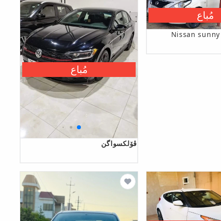
مُباع
Nissan sunny
مُباع
ڤۆلکسواگن