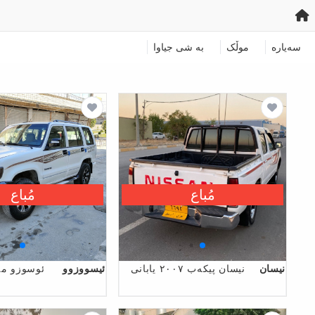
سەیارە
موڵک
به‌ شی جیاوا
مُباع
مُباع
نیسان
نيسان پيكەب ٢٠٠٧ يابانى
ئیسووزوو
ئوسوزو مە