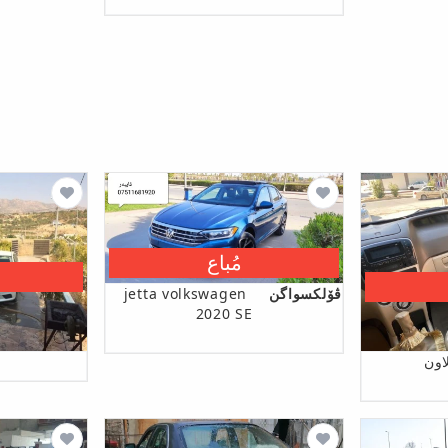
مُباع
ڤۆلکسواگن
jetta volkswagen
2020 SE
اون