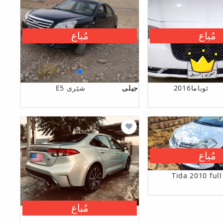
مُباع
مُباع
ئوباما2016
جیلی
شێری E5
مُباع
Tida 2010 full
مُباع