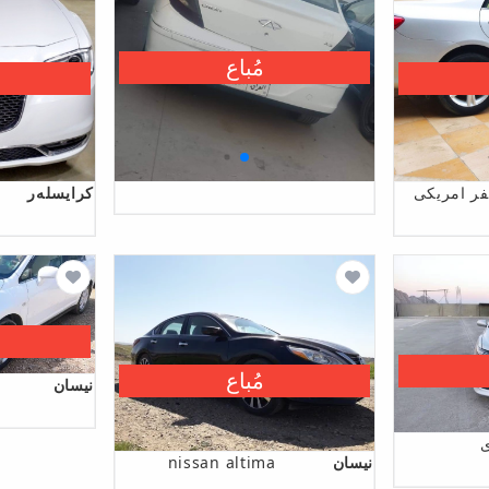
مُباع
كرایسلەر
مُباع
نیسان
نیسان
nissan altima