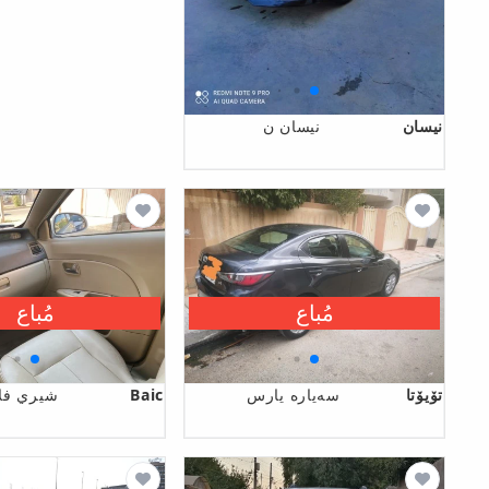
نیسان
نيسان ن
مُباع
مُباع
تۆیۆتا
سەیارە یارس
Baic
شيري فل