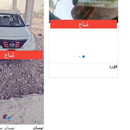
مُباع
مُباع
فۆرد
نیسان
نیسان س