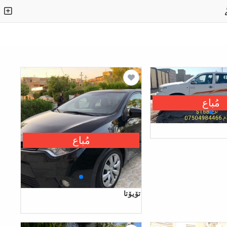
مُباع
مُباع
تۆیۆتا