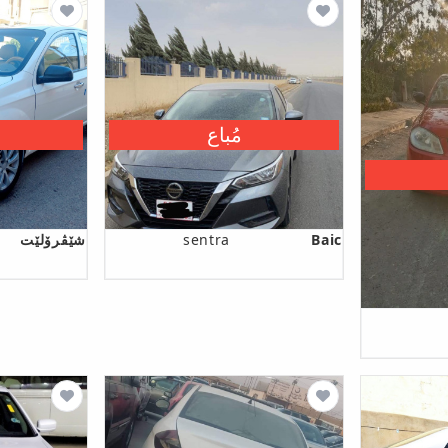
مُباع
Baic
sentra
شێڤرۆلێت