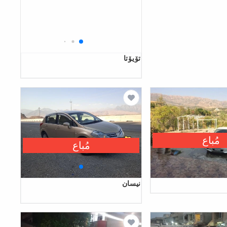
تۆیۆتا
مُباع
مُباع
نیسان