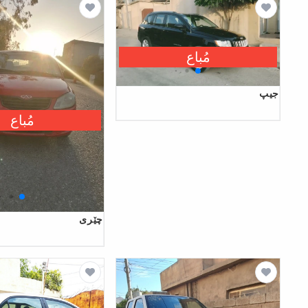
مُباع
جیپ
مُباع
چێری