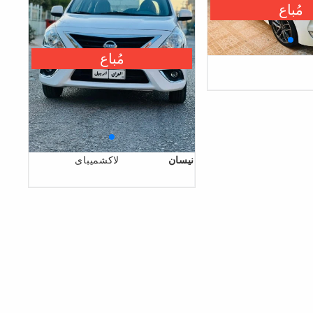
مُباع
مُباع
نیسان
لاکشمیبای