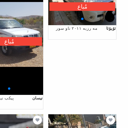
مُباع
تۆیۆتا
مه رزيه ٢٠١١ ناو سور
مُباع
نیسان
پیکب نی