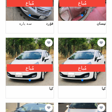
مُباع
مُباع
نیسان
فۆرد
سه ياره
مُباع
مُباع
کیا
کیا