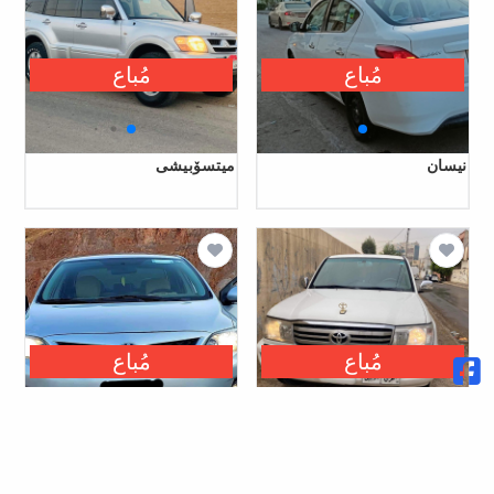
مُباع
مُباع
نیسان
میتسۆبیشی
مُباع
مُباع
تۆیۆتا
تۆیۆتا
بیکاشۆ