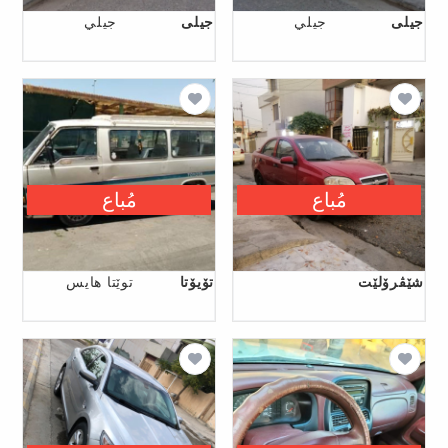
جیلی
جيلي
جیلی
جيلي
مُباع
مُباع
شێڤرۆلێت
تۆیۆتا
توێتا ھایس