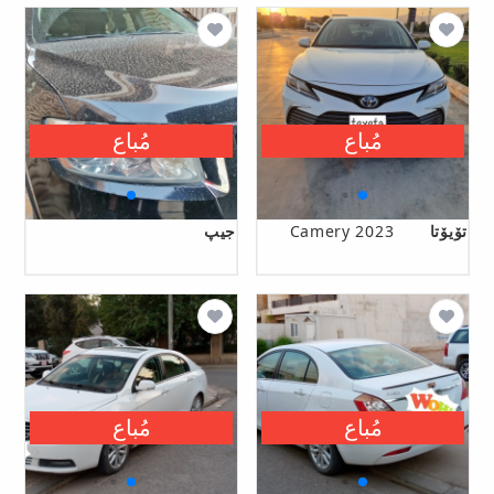
مُباع
مُباع
تۆیۆتا
Camery 2023
جیپ
مُباع
مُباع