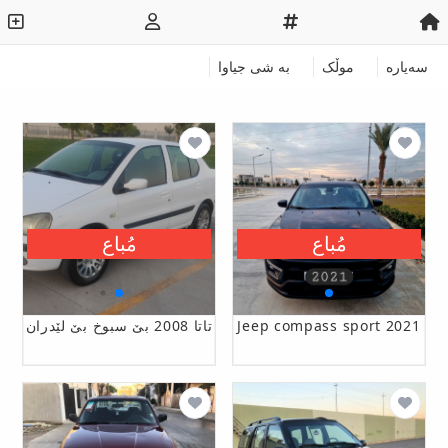
سەیارە
موڵک
به‌ شی جیاوا
مُباع
مُباع
Jeep compass sport 2021
تاتا 2008 بێ سبوخ بێ لێدران