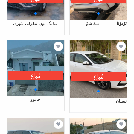
تۆیۆتا
بیکاشۆ
سانگ یون تیفولی کوری
مُباع
مُباع
خانوو
نیسان