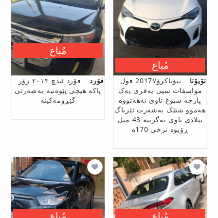
مُباع
مُباع
تۆیۆتا
تیۆتاکرۆلا2017 فول
فۆرد
فۆرد ئیدچ ٢٠١٣ زۆر
مواسفات سپی بەفری یەک
پاکە هیچی پێوەنیە بەشەرتی
پارچە سبوغ ناوی نەهەتووە
گێڕومەکینە
هەموو شتێک بەشەرت ئێرباگ
بیلادی ناوی نەگرتیە 43 میل
ڕۆیوە نرخی 170ە
مُباع
مُباع