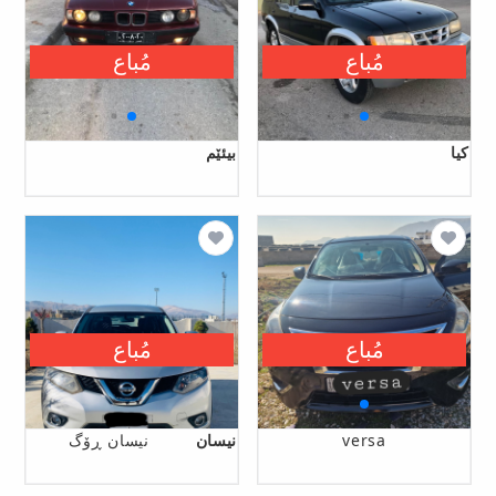
مُباع
مُباع
کیا
بیئێم
مُباع
مُباع
versa
نیسان
نیسان ڕۆگ