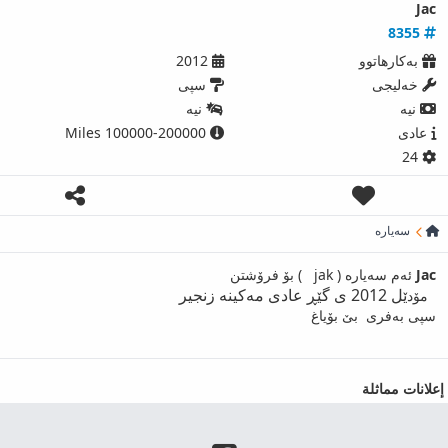
Jac
8355
بەکارھاتوو
2012
خەلیجی
سپی
نیه‌
نیه‌
عادى
100000-200000 Miles
24
سەیارە
Jac
ئەم سەیارە ( jak ) بۆ فرۆشتن
ێل 2012 ی گێڕ عادی مەکینە زنجیر
مۆد
سپی بەفری بێ بۆیاغ
إعلانات مماثلة