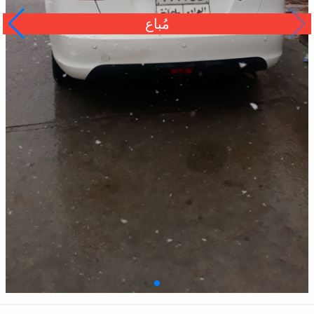
مُباع