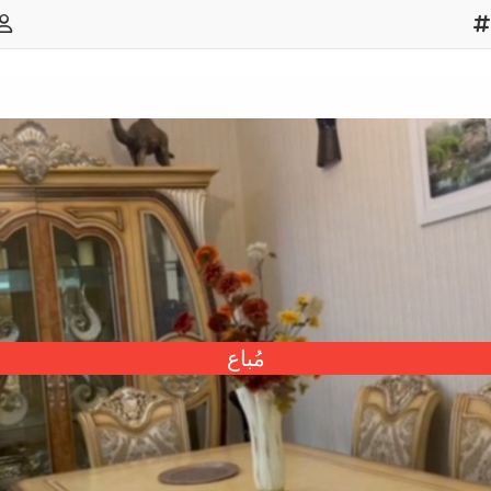
مُباع