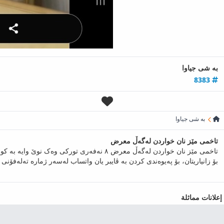
به‌ شی جیاوا
8383
به‌ شی جیاوا
تاخمی مێز نان خواردن لەگەڵ معرض
تاخمی مێز نان خواردن لەگەڵ معرض ٨ نەفەری تورکی وەک نوێ وایە بە کوالیەتیەکی زۆر بەرز دروست کراوە.
بۆ زانیاریتان، بۆ پەیوەندی کردن بە ڤایبر یان واتساب لەسەر ژمارە تەلەفۆنی 07504673970 پەیوەندیم پێوە بکەن....
إعلانات مماثلة