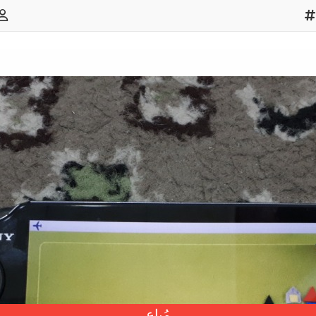
مُباع