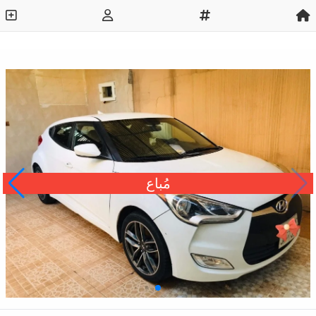
مُباع