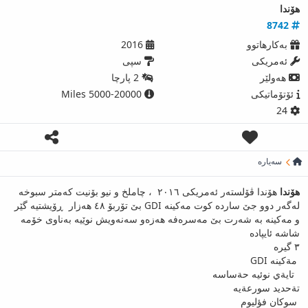
هۆندا
8742
بەکارھاتوو
2016
ئەمریكی
سپی
ھەولێر
2 پارچا
ئۆتۆماتیکی
5000-20000 Miles
24
سەیارە
هۆندا
هۆندا ڤۆلستەر ئەمریکی ٢٠١٦ ، چاملخ و نیو بۆنیت کەمتر سبوخە
لەگەر دوو جێ ساردە کوت مەکینە GDI بێ تۆربۆ ٤٨ هەزار ڕۆیشتیە گێر
و مەکینە بە شەرت بێ مەسرەفە هەزەو سەنەویش نوێیە بەناوی خۆمە
شاشه ئايپاده
٣ گيره
مةكينه GDI
تايةي نوئيه حةساسه
تةحديد سورعةيه
سوكان فؤليوم