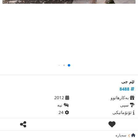
ئێم جی
8488
بەکارھاتوو
2012
سپی
نیه‌
ئۆتۆماتیکی
24
سەیارە