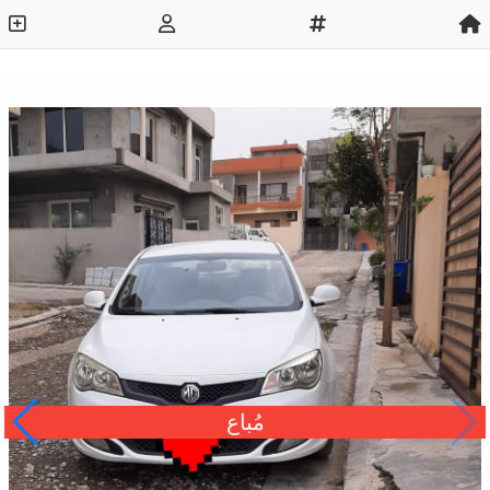
مُباع