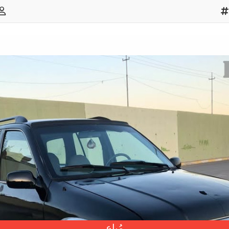
مُباع