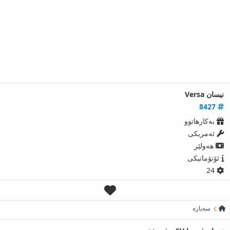
نیسان Versa
8427
بەکارھاتوو
ئەمریكی
ھەولێر
ئۆتۆماتیکی
24
سەیارە