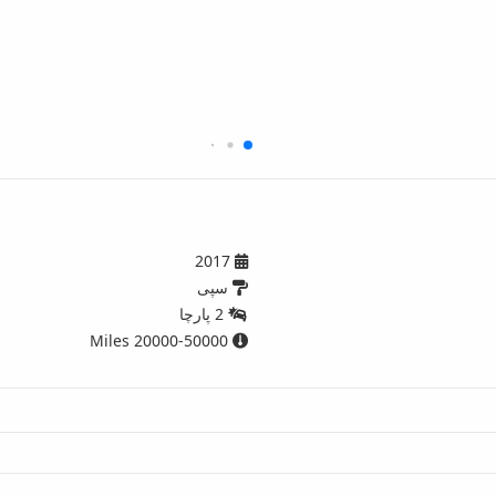
2017
سپی
2 پارچا
20000-50000 Miles