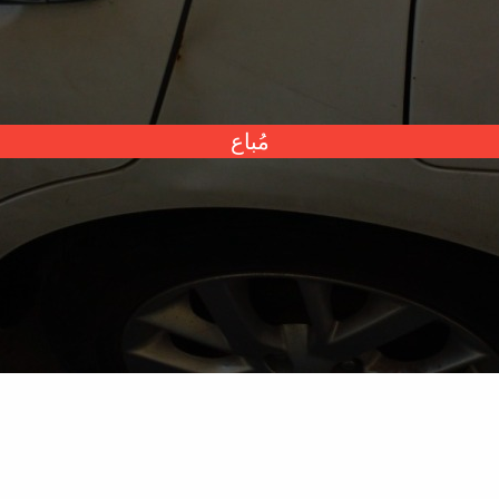
مُباع