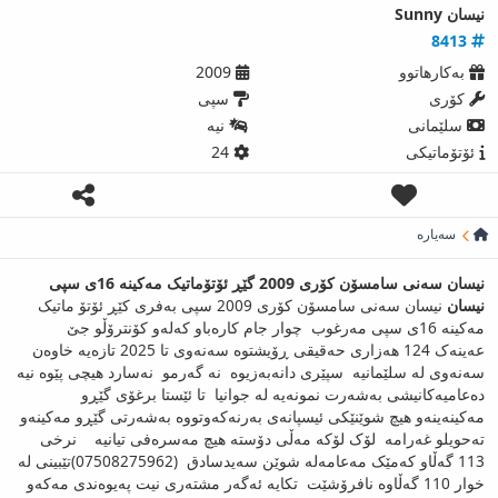
نیسان Sunny
8413
بەکارھاتوو
2009
كۆری
سپی
سلێمانی
نیه‌
ئۆتۆماتیکی
24
سەیارە
نیسان سەنی سامسۆن کۆری 2009 گێڕ ئۆتۆماتیک مەکینە 16ی سپی
نیسان
نیسان سەنی سامسۆن کۆری 2009 سپی بەفری کێڕ ئۆتۆ ماتیک
مەکینە 16ی سپی مەرغوب چوار جام کارەباو کەلەو کۆنترۆڵو جێ
عەینەک 124 هەزاری حەقیقی ڕۆیشتوە سەنەوی تا 2025 تازەیە خاوەن
سەنەوی لە سلێمانیە سپێری دانەبەزیوە نە گەرمو نەسارد هیچی پێوە نیە
دەعامیەکانیشی بەشەرت نمونەیە لە جوانیا تا ئێستا برغۆی گێڕو
مەکینەینەو هیچ شوێنێکی ئیسپانەی بەرنەکەوتووە بەشەرتی گێڕو مەکینەو
تەحویلو غەرامە لۆک لۆکە مەڵی دۆستە هیچ مەسرەفی تیانیە نرخی
113 گەڵاو کەمێک مەعامەلە شوێن سەیدسادق (07508275962)تێبینی لە
خوار 110 گەڵاوە نافرۆشێت تکایە ئەگەر مشتەری نیت پەیوەندی مەکەو