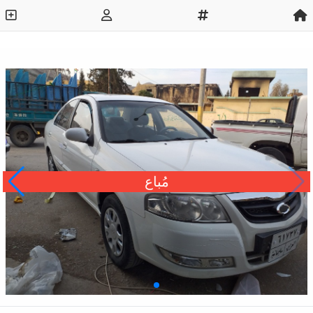
مُباع