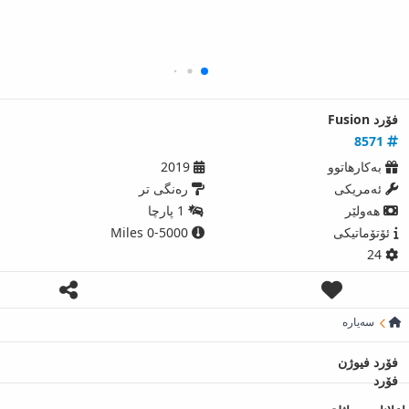
فۆرد Fusion
8571
بەکارھاتوو
2019
ئەمریكی
رەنگی تر
ھەولێر
1 پارچا
ئۆتۆماتیکی
0-5000 Miles
24
سەیارە
فۆرد فیوژن
فۆرد