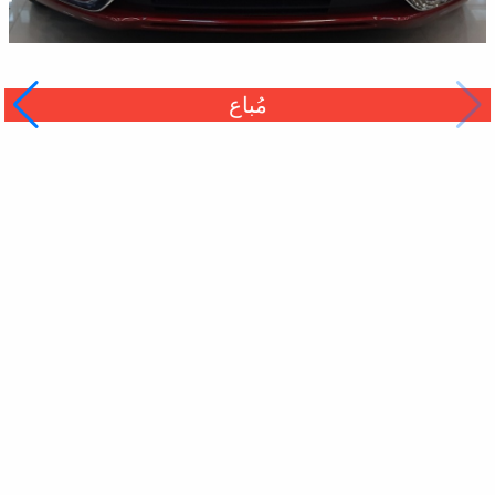
مُباع