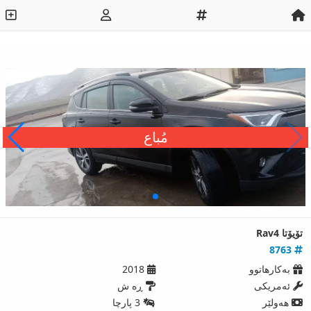
مُباع
تۆیۆتا Rav4
8763
بەکارھاتوو
2018
ئەمریكی
ڕه ش
ھەولێر
3 پارچا