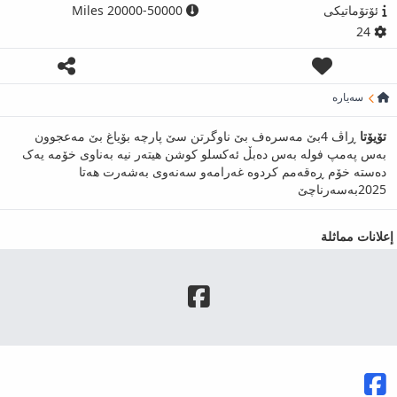
ئۆتۆماتیکی
20000-50000 Miles
24
سەیارە
تۆیۆتا
ڕاڤ 4بێ مەسرەف بێ ناوگرتن سێ پارچە بۆیاغ بێ مەعجوون
بەس پەمپ فولە بەس دەبڵ ئەکسلو کوشن هیتەر نیە بەناوی خۆمە یەک
دەستە خۆم ڕەقەمم کردوە غەرامەو سەنەوی بەشەرت هەتا
2025بەسەرناچێ
إعلانات مماثلة