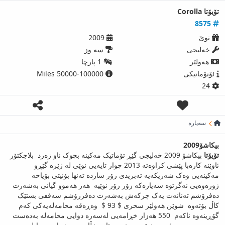
تۆیۆتا Corolla
8575
نوێ
2009
خەلیجی
سه وز
ھەولێر
1 پارچا
ئۆتۆماتیکی
50000-100000 Miles
24
سەیارە
بیکاشۆ2009
تۆیۆتا
بیکاشۆ 2009 خەلیجی گێڕ تۆماتیک مەکینە بچوک ناو زەرد بلاجکتۆر
ئاوێنە کارەبا پێشی کراوەتە 2013 چوار تایەیی نوێی لە ژێرە گێڕو
مەکینەیی وەک شەریکەیە تەبریدی زۆر ساردە تەنها بۆنیتی بۆیاخە
ژورەوەیی نەگرتوە سەیارەکە زۆر زۆر نوێیە هەر هەموو گیانی بەشەرت
دەفرۆشم تەنانەت یەک چرکەش بەشەرت دەفررۆشم سەقفی بستێک
کاڵ بۆتەوە شوێن هەولێر سحری $ 93 $ وەڕەقە محامەلەیەکی کەم
گۆڕینەوە ناکەم 550 هەزار خڕامەیی لەسەرە دوایی محامەلە بەدەست