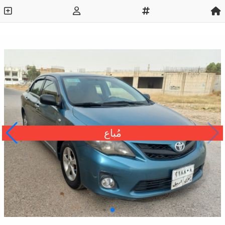
مُباع